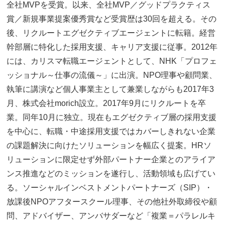
全社MVPを受賞。以来、全社MVP／グッドプラクティス
賞／新規事業提案優秀賞など受賞歴は30回を超える。その
後、リクルートエグゼクティブエージェントに転籍。経営
幹部層に特化した採用支援、キャリア支援に従事。2012年
には、カリスマ転職エージェントとして、NHK「プロフェ
ッショナル～仕事の流儀～」に出演。NPO理事や顧問業、
執筆に講演など個人事業主として兼業しながらも2017年3
月、株式会社morich設立。2017年9月にリクルートを卒
業。同年10月に独立。現在もエグゼクティブ層の採用支援
を中心に、転職・中途採用支援ではカバーしきれない企業
の課題解決に向けたソリューションを幅広く提案。HRソ
リューションに限定せず外部パートナー企業とのアライア
ンス推進などのミッションを遂行し、活動領域も広げてい
る。ソーシャルインベストメントパートナーズ（SIP）・
放課後NPOアフタースクール理事、その他社外取締役や顧
問、アドバイザー、アンバサダーなど「複業＝パラレルキ