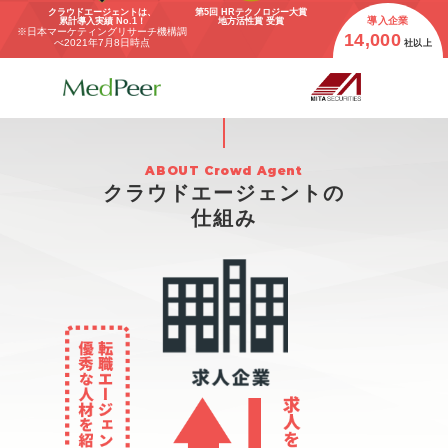
クラウドエージェントは、
第5回 HRテクノロジー大賞
導入企業
累計導入実績 No.1！
地方活性賞 受賞
※日本マーケティングリサーチ機構調
14,000
べ
2021年7月8日時点
社以上
クラウドエージェントの
仕組み