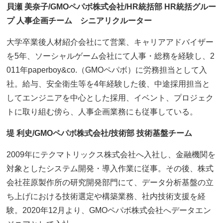
貝瀬 美奈子/GMOペパボ株式会社/HR統括部 HR統括グルー
プ 人事企画チーム シニアリクルーター
大学卒業後人材紹介会社にて営業、キャリアアドバイザー
を5年、ソーシャルゲーム会社にて人事・総務を経験し、2
011年paperboy&co.（GMOペパボ）に労務担当として入
社。給与、安全衛生等を4年経験した後、中途採用担当と
してエンジニアを中心とした採用、イベント、プロジェク
トに取り組む傍ら、人事企画業務にも従事している。
堤 利史/GMOペパボ株式会社/技術部 技術基盤チーム
2009年にテクマトリックス株式会社へ入社し、金融機関を
対象としたシステム開発・導入作業に従事。その後、株式
会社荏原製作所の研究開発部門にて、データ分析基盤の立
ち上げにおける技術選定や構築業務、社内技術支援を経
験。2020年12月より、GMOペパボ株式会社へデータエン